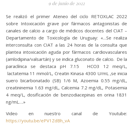
9 de junio de 2022
Se realizó el primer Ateneo del ciclo RETOXLAC 2022
sobre Intoxicación grave por fármacos antagonistas de
canales de calcio a cargo de médicos docentes del CIAT –
Departamento de Toxicología de Uruguay: «…Se realiza
interconsulta con CIAT a las 24 horas de la consulta que
plantea intoxicación aguda por fármacos cardiovasculares
(amlodipina/valsartán) y se indica gluconato de calcio. De la
paraclínica se destaca pH 7.15 HCO3 12 meq/L,
lactatemia 11 mmol/L, Creatin Kinasa 4300 U/mL ,se inicia
suero bicarbonatado (SB) 1/6 M, Azoemia 0.55 mg/dL,
creatininemia 1.63 mg/dL, Calcemia 7.2 mg/dL, Potasemia
4 meq/L, dosificación de benzodiacepinas en orina 1831
ng/mL….»
Video en nuestro canal de Youtube:
https://youtu.be/ePV1ZdBh_vA